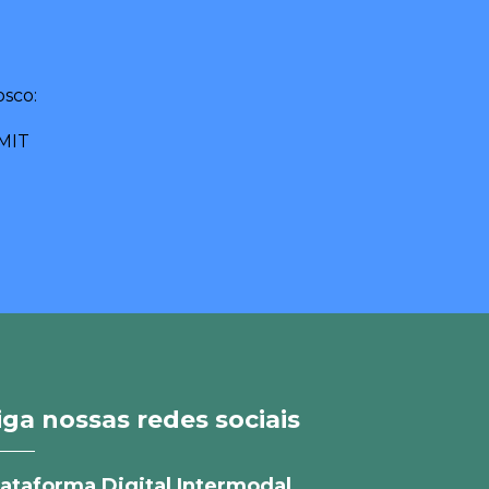
sco:
MIT
iga nossas redes sociais
lataforma Digital Intermodal