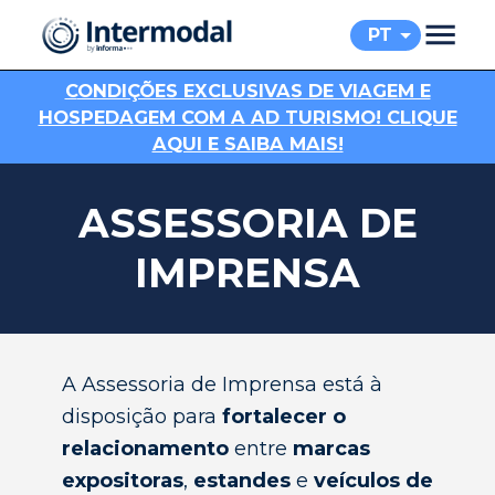
PT
C
ONDIÇÕES EXCLUSIVAS DE VIAGEM E
HOSPEDAGEM COM A AD TURISMO! CLIQUE
AQUI E SAIBA MAIS!
ASSESSORIA DE
IMPRENSA
A Assessoria de Imprensa está à
disposição para
fortalecer o
relacionamento
entre
marcas
expositoras
,
estandes
e
veículos de