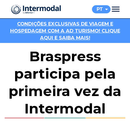
PT
C
ONDIÇÕES EXCLUSIVAS DE VIAGEM E
HOSPEDAGEM COM A AD TURISMO! CLIQUE
AQUI E SAIBA MAIS!
Braspress
participa pela
primeira vez da
Intermodal