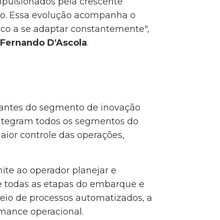
pulsionados pela crescente
ão. Essa evolução acompanha o
tico a se adaptar constantemente",
, Fernando D'Ascola
.
tantes do segmento de inovação
 integram todos os segmentos do
ior controle das operações,
ite ao operador planejar e
de todas as etapas do embarque e
 meio de processos automatizados, a
rmance operacional.