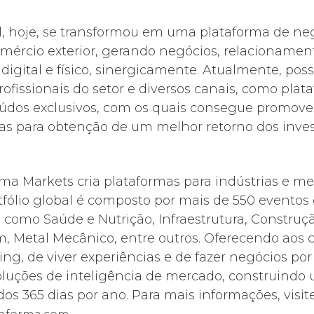
l, hoje, se transformou em uma plataforma de neg
 comércio exterior, gerando negócios, relacionam
igital e físico, sinergicamente. Atualmente, pos
ofissionais do setor e diversos canais, como plata
údos exclusivos, com os quais consegue promover
adas para obtenção de um melhor retorno dos inve
rma Markets cria plataformas para indústrias e m
rtfólio global é composto por mais de 550 eventos
 como Saúde e Nutrição, Infraestrutura, Construçã
, Metal Mecânico, entre outros. Oferecendo aos c
, de viver experiências e de fazer negócios por m
soluções de inteligência de mercado, construind
s 365 dias por ano. Para mais informações, visite
.