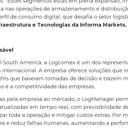
s. "Esses segmentos estão em plena expansão, im
ia nas operações de armazenamento e distribuiç
il de consumo digital, que desafia o setor logís
fraestrutura e Tecnologias da Informa Markets
sável
dal South America, a Logcomex é um dos represen
ca internacional. A empresa oferece soluções que
ights que baseiam tomadas de decisão e trazem ma
 e a competitividade das empresas.
adas pela empresa ao mercado, o LogManager perm
 atualizadas em tempo real, com previsibilidade 
izar toda a operação e mitigar custos extras. Por
eira e reduz falhas humanas, aumentando a perfo