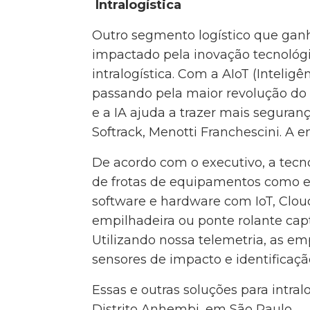
Intralogística
Outro segmento logístico que ganh
impactado pela inovação tecnológic
intralogística. Com a AIoT (Inteligê
passando pela maior revolução do
e a IA ajuda a trazer mais seguran
Softrack, Menotti Franchescini. A
De acordo com o executivo, a tecn
de frotas de equipamentos como em
software e hardware com IoT, Clou
empilhadeira ou ponte rolante cap
Utilizando nossa telemetria, as e
sensores de impacto e identificaçã
Essas e outras soluções para intral
Distrito Anhembi, em São Paulo.