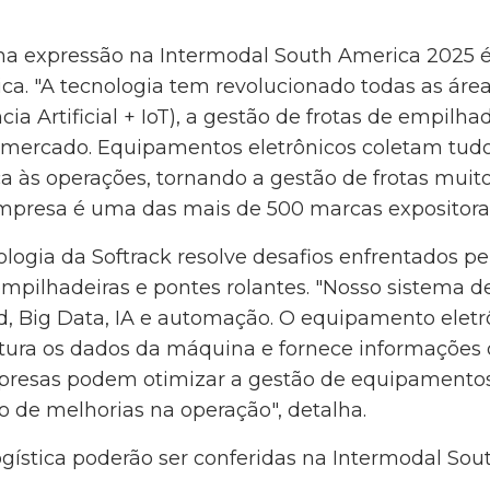
a expressão na Intermodal South America 2025 é o
a. "A tecnologia tem revolucionado todas as áreas
ncia Artificial + IoT), a gestão de frotas de empilh
 mercado. Equipamentos eletrônicos coletam tud
ça às operações, tornando a gestão de frotas muito
 empresa é uma das mais de 500 marcas expositora
ologia da Softrack resolve desafios enfrentados 
pilhadeiras e pontes rolantes. "Nosso sistema d
d, Big Data, IA e automação. O equipamento eletr
tura os dados da máquina e fornece informações d
mpresas podem otimizar a gestão de equipamentos
o de melhorias na operação", detalha.
ogística poderão ser conferidas na Intermodal Sout