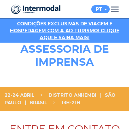
PT
C
ONDIÇÕES EXCLUSIVAS DE VIAGEM E
HOSPEDAGEM COM A AD TURISMO! CLIQUE
AQUI E SAIBA MAIS!
ASSESSORIA DE
IMPRENSA
22-24 ABRIL
>
DISTRITO ANHEMBI
|
SÃO
PAULO
|
BRASIL
>
13H-21H
ENTRE EM CONTATO