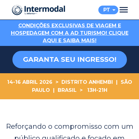
PT
C
ONDIÇÕES EXCLUSIVAS DE VIAGEM E
HOSPEDAGEM COM A AD TURISMO! CLIQUE
AQUI E SAIBA MAIS!
GARANTA SEU INGRESSO!
14-16 ABRIL 2026 > DISTRITO ANHEMBI | SÃO
PAULO | BRASIL > 13H-21H
.
Reforçando o compromisso com um
público qualificado e focado em