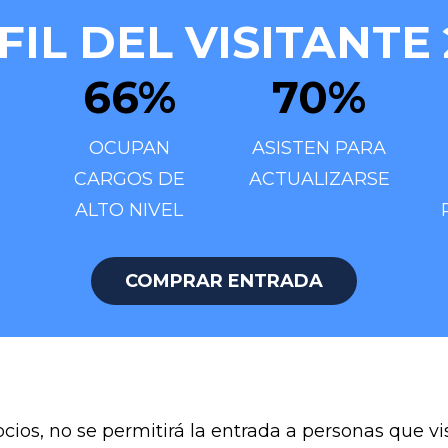
FIL DEL VISITANTE 
66
%
70
%
O
OCUPAN
ASISTEN PARA
CARGOS DE
ACTUALIZARSE
ALTO NIVEL
COMPRAR ENTRADA
cios, no se permitirá la entrada a personas que vi