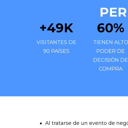
PER
+
49
K
60
%
VISITANTES DE
TIENEN ALT
90 PAÍSES
PODER DE
DECISIÓN DE
COMPRA
Al tratarse de un evento de nego