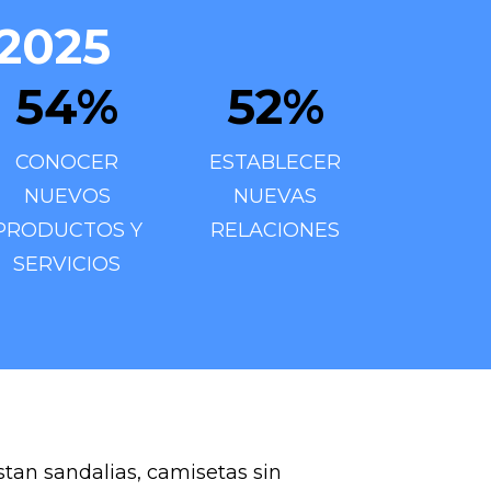
2025
54
%
52
%
CONOCER
ESTABLECER
NUEVOS
NUEVAS
PRODUCTOS Y
RELACIONES
SERVICIOS
stan sandalias, camisetas sin