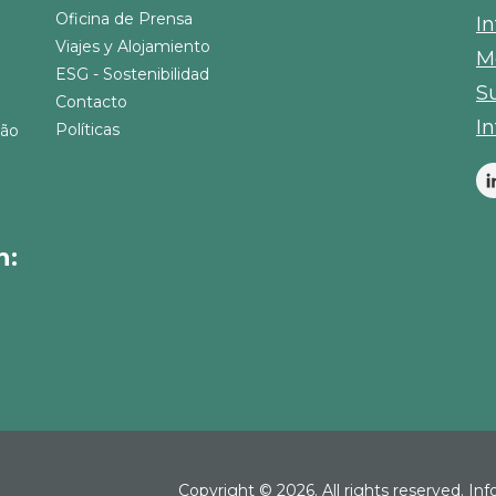
Oficina de Prensa
I
Viajes y Alojamiento
M
ESG - Sostenibilidad
S
Contacto
I
Políticas
São
n:
Copyright © 2026. All rights reserved. In