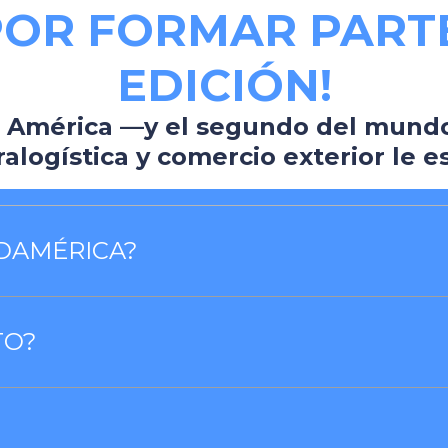
POR FORMAR PARTE 
EDICIÓN!
e América —y el segundo del mund
ralogística y comercio exterior le esp
DAMÉRICA?
TO?