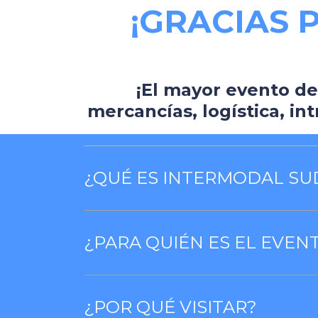
¡GRACIAS 
¡El mayor evento d
mercancías, logística, int
¿QUÉ ES INTERMODAL SU
¿PARA QUIÉN ES EL EVEN
¿POR QUÉ VISITAR?