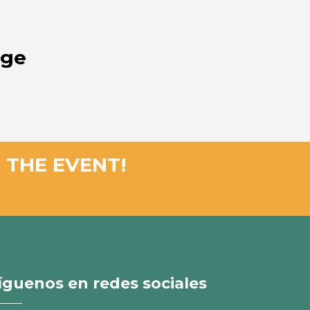
nge
 THE EVENT!
íguenos en redes sociales