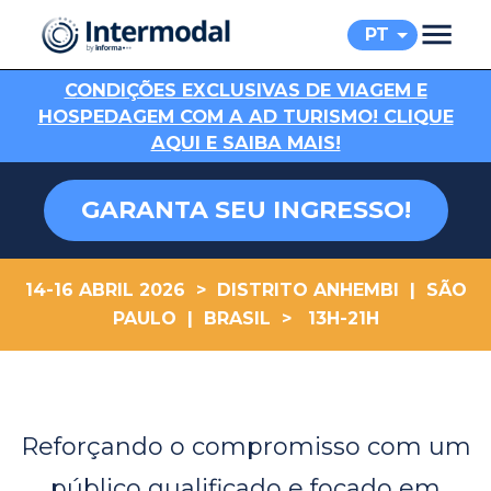
PT
C
ONDIÇÕES EXCLUSIVAS DE VIAGEM E
HOSPEDAGEM COM A AD TURISMO! CLIQUE
AQUI E SAIBA MAIS!
GARANTA SEU INGRESSO!
14-16 ABRIL 2026 > DISTRITO ANHEMBI | SÃO
PAULO | BRASIL > 13H-21H
.
Reforçando o compromisso com um
público qualificado e focado em